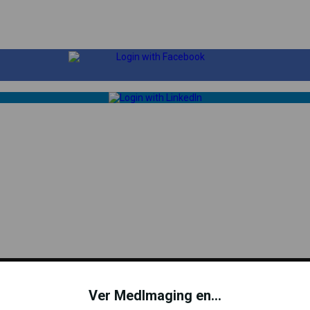
Registrate Gratis
Ver MedImaging en...
za nuestro sitio y para mejorar su experiencia. Esto incl